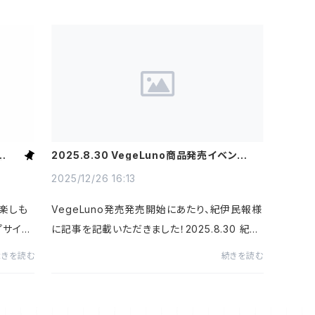
と大
2025.8.30 VegeLuno商品発売イベントに
賞！
関して、紀伊民報に掲載いただきました！
2025/12/26 16:13
楽しも
VegeLuno発売発売開始にあたり、紀伊民報様
プサイク
に記事を記載いただきました！2025.8.30 紀伊
ables
民報記事：https://www.agara.co.jp/article/
続きを読む
続きを読む
と」が
534712