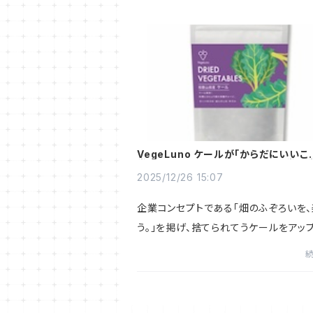
VegeLuno ケールが「からだにいいこ
賞2025」 全567商品から審査員賞受
2025/12/26 15:07
企業コンセプトである「畑のふぞろいを、
う。」を掲げ、捨てられてうケールをアッ
ルして出来たVegeLuno Dried Veget
ケールが、Webメディア「からだにいいこ
開催する「からだにいいこと...