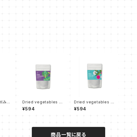
 温州みか
Dried vegetables ケ
Dried vegetables 紅
ール
芯大根
¥594
¥594
商品一覧に戻る