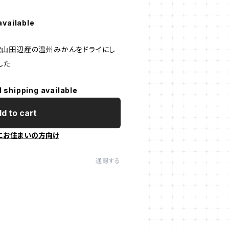
available
山田辺産の温州みかんをドライにし
した
l shipping available
d to cart
にお住まいの方向け
通報する