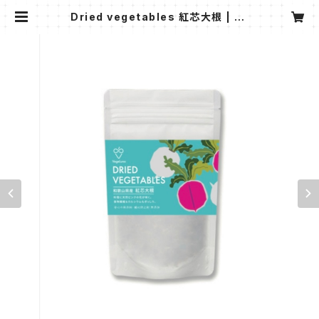
Dried vegetables 紅芯大根 | ve
geluno