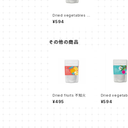
Dried vegetables ケ
ール
¥594
その他の商品
Dried fruits 不知火
Dried vegeta
芯大根
¥495
¥594