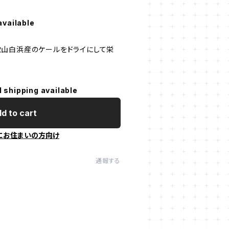
available
山白浜産のケールをドライにして栄
。
l shipping available
d to cart
にお住まいの方向け
通報する