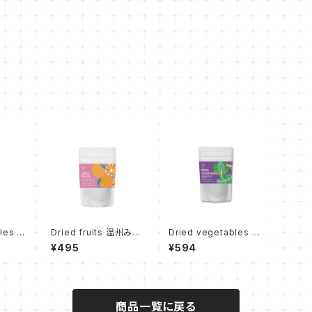
bles 紅
Dried fruits 温州みか
Dried vegetables ケ
ん
ール
¥495
¥594
商品一覧に戻る